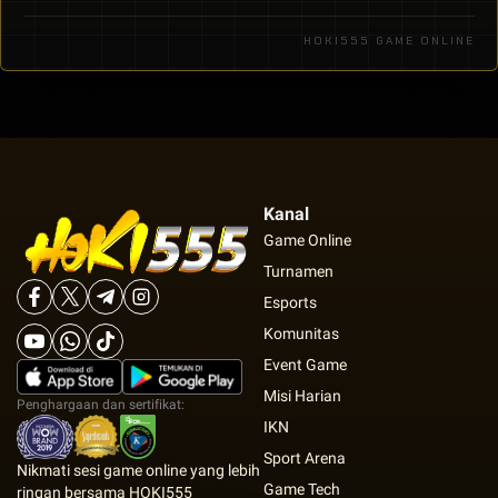
digulir.
yang jelas, dan alur masuk yang sederhana.
HOKI555 GAME ONLINE
Pemain dapat membaca info singkat, melihat
banner penuh, lalu melanjutkan ke permainan tanpa
banyak langkah.
Kanal
Game Online
Turnamen
Esports
Komunitas
Event Game
Misi Harian
Penghargaan dan sertifikat:
IKN
Sport Arena
Nikmati sesi game online yang lebih
Game Tech
ringan bersama HOKI555