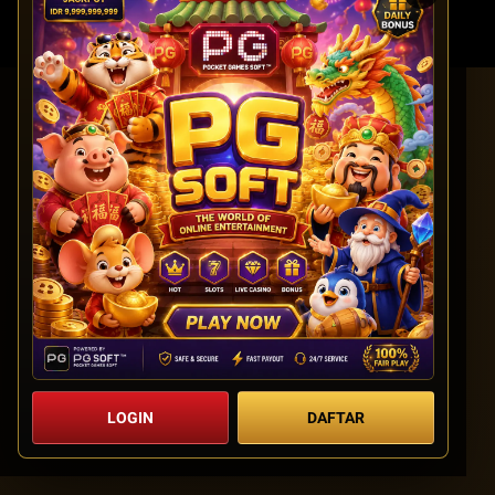
LOGIN
DAFTAR