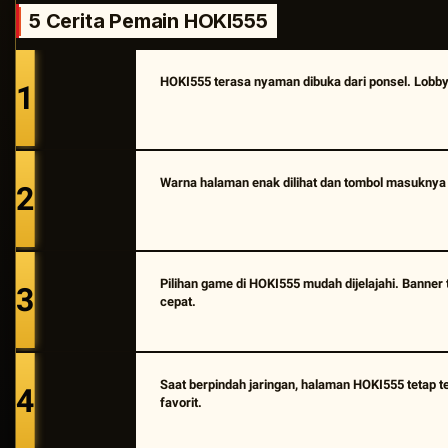
5 Cerita Pemain HOKI555
HOKI555 terasa nyaman dibuka dari ponsel. Lobby 
1
Warna halaman enak dilihat dan tombol masuknya j
2
Pilihan game di HOKI555 mudah dijelajahi. Banner
3
cepat.
Saat berpindah jaringan, halaman HOKI555 tetap t
4
favorit.