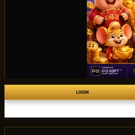
LOGIN