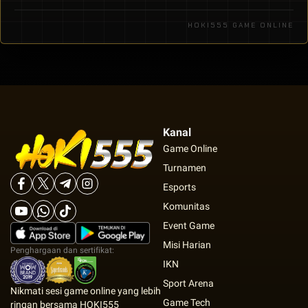
digulir.
yang jelas, dan alur masuk yang sederhana.
HOKI555 GAME ONLINE
Pemain dapat membaca info singkat, melihat
banner penuh, lalu melanjutkan ke permainan tanpa
banyak langkah.
Kanal
Game Online
Turnamen
Esports
Komunitas
Event Game
Misi Harian
Penghargaan dan sertifikat:
IKN
Sport Arena
Nikmati sesi game online yang lebih
Game Tech
ringan bersama HOKI555