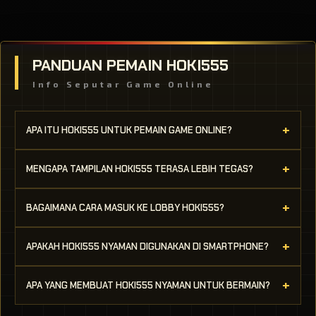
PANDUAN PEMAIN HOKI555
Info Seputar Game Online
+
APA ITU HOKI555 UNTUK PEMAIN GAME ONLINE?
HOKI555 adalah arena game online yang dibuat
+
MENGAPA TAMPILAN HOKI555 TERASA LEBIH TEGAS?
untuk pemain yang ingin masuk ke lobby dengan
cepat. Tampilan dibuat ringan, pilihan menu mudah
Tampilan HOKI555 memakai kombinasi gelap,
+
BAGAIMANA CARA MASUK KE LOBBY HOKI555?
dipahami, dan aksesnya nyaman dipakai dari ponsel
emas, dan merah agar suasana game terasa lebih
maupun desktop.
kuat. Warna tersebut juga membantu teks, tombol,
Pemain cukup memilih tombol LOGIN atau DAFTAR
+
APAKAH HOKI555 NYAMAN DIGUNAKAN DI SMARTPHONE?
dan banner terlihat jelas di berbagai ukuran layar.
yang tersedia pada halaman. Setelah itu, pemain
dapat melanjutkan ke area akun dan memilih
Ya. Tampilan HOKI555 menyesuaikan layar
+
APA YANG MEMBUAT HOKI555 NYAMAN UNTUK BERMAIN?
permainan yang ingin dicoba.
smartphone, banner tetap terlihat utuh, tombol
mudah disentuh, dan isi halaman tetap rapi saat
HOKI555 mengutamakan lobby yang ringan, visual