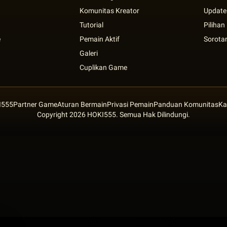
Komunitas Kreator
Update 
Tutorial
Piliha
e
Pemain Aktif
Sorota
Galeri
Cuplikan Game
I555
Partner Game
Aturan Bermain
Privasi Pemain
Panduan Komunitas
Ka
Copyright 2026 HOKI555. Semua Hak Dilindungi.