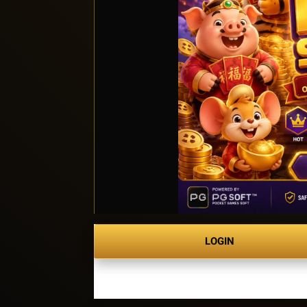
LOGIN