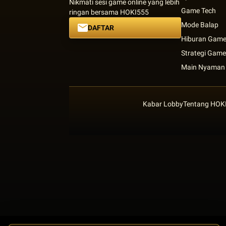
Nikmati sesi game online yang lebih
Game Tech
ringan bersama HOKI555
Mode Balap
DAFTAR
Hiburan Gam
Strategi Game
Main Nyaman
Kabar Lobby
Tentang HOK