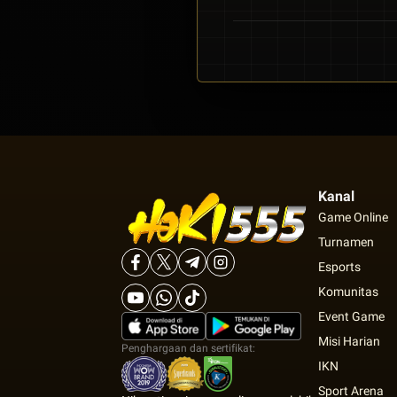
HOKI555 mengutamakan
membaca info singkat
Kanal
Game Online
Turnamen
Esports
Komunitas
Event Game
Misi Harian
Penghargaan dan sertifikat:
IKN
Sport Arena