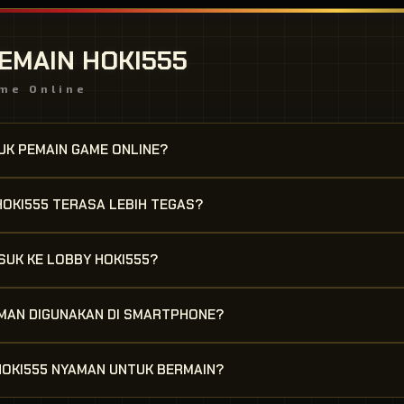
EMAIN HOKI555
ame Online
TUK PEMAIN GAME ONLINE?
 game online yang dibuat untuk pemain yang ingin masuk ke lobby 
OKI555 TERASA LEBIH TEGAS?
an menu mudah dipahami, dan aksesnya nyaman dipakai dari ponsel ma
makai kombinasi gelap, emas, dan merah agar suasana game terasa
UK KE LOBBY HOKI555?
u teks, tombol, dan banner terlihat jelas di berbagai ukuran layar.
 tombol LOGIN atau DAFTAR yang tersedia pada halaman. Setelah it
AMAN DIGUNAKAN DI SMARTPHONE?
akun dan memilih permainan yang ingin dicoba.
 menyesuaikan layar smartphone, banner tetap terlihat utuh, tombo
HOKI555 NYAMAN UNTUK BERMAIN?
saat digulir.