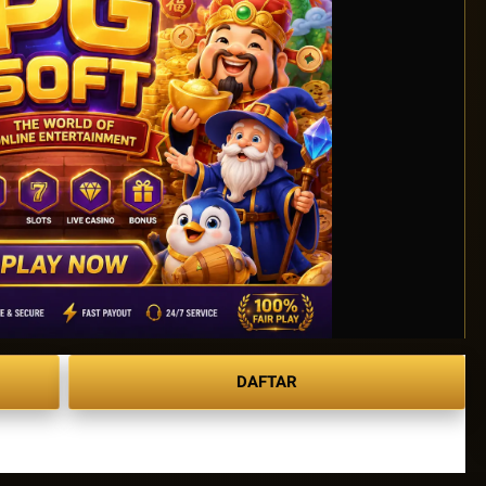
DAFTAR