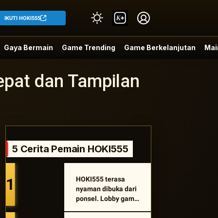
IKUTI HOKI555
Gaya Bermain
Game Trending
Game Berkelanjutan
Mai
epat dan Tampilan
5 Cerita Pemain HOKI555
1
HOKI555 terasa
nyaman dibuka dari
ponsel. Lobby game
tersusun rapi,