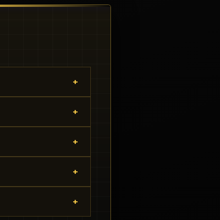
+
dengan cepat. Tampilan
+
upun desktop.
 lebih kuat. Warna
+
u, pemain dapat
+
l mudah disentuh, dan
+