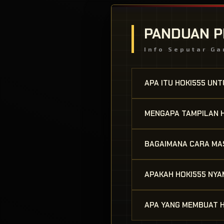
PANDUAN P
Info Seputar G
APA ITU HOKI555 UN
HOKI555 adalah arena
MENGAPA TAMPILAN H
dibuat ringan, pilih
Tampilan HOKI555 me
BAGAIMANA CARA MAS
tersebut juga membant
Pemain cukup memilih
APAKAH HOKI555 NY
melanjutkan ke area 
Ya. Tampilan HOKI555
APA YANG MEMBUAT 
isi halaman tetap rapi 