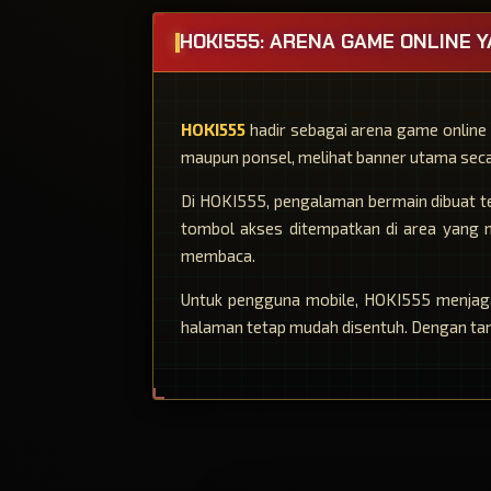
HOKI555: ARENA GAME ONLINE 
HOKI555
hadir sebagai arena game online
maupun ponsel, melihat banner utama seca
Di HOKI555, pengalaman bermain dibuat ter
tombol akses ditempatkan di area yang
membaca.
Untuk pengguna mobile, HOKI555 menjaga ta
halaman tetap mudah disentuh. Dengan tamp