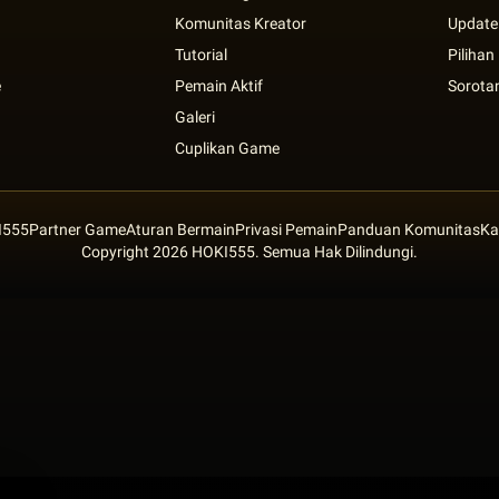
Komunitas Kreator
Update 
Tutorial
Piliha
e
Pemain Aktif
Sorota
Galeri
Cuplikan Game
I555
Partner Game
Aturan Bermain
Privasi Pemain
Panduan Komunitas
Ka
Copyright 2026 HOKI555. Semua Hak Dilindungi.