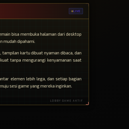
dan pengalaman
game online yang
LIVE
praktis.
 Pemain bisa membuka halaman dari desktop
an mudah dipahami.
, tampilan kartu dibuat nyaman dibaca, dan
 kuat tanpa mengurangi kenyamanan saat
antar elemen lebih lega, dan setiap bagian
enuju sesi game yang mereka inginkan.
LOBBY GAME AKTIF