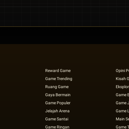
 lobby yang ringan, visual yang jelas, dan alur masuk yang seder
, melihat banner penuh, lalu melanjutkan ke permainan tanpa banyak
Reward Game
Opini 
Game Trending
Kisah 
Ruang Game
Eksplo
Gaya Bermain
Game B
Game Populer
Game 
Jelajah Arena
Game L
Game Santai
Main S
Game Ringan
Game T