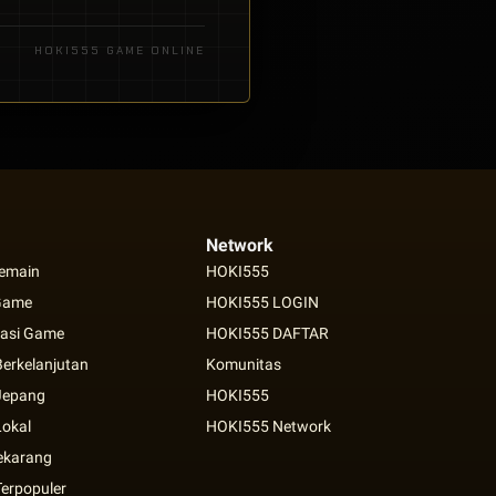
hana. Pemain dapat
 langkah.
HOKI555 GAME ONLINE
Network
Pemain
HOKI555
Game
HOKI555 LOGIN
rasi Game
HOKI555 DAFTAR
erkelanjutan
Komunitas
Jepang
HOKI555
okal
HOKI555 Network
ekarang
erpopuler