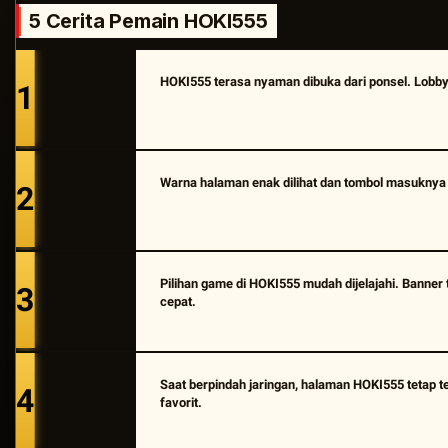
5 Cerita Pemain HOKI555
HOKI555 terasa nyaman dibuka dari ponsel. Lobby 
1
Warna halaman enak dilihat dan tombol masuknya j
2
Pilihan game di HOKI555 mudah dijelajahi. Banner
3
cepat.
Saat berpindah jaringan, halaman HOKI555 tetap t
4
favorit.