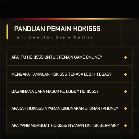
PANDUAN PEMAIN HOKI555
Info Seputar Game Online
+
APA ITU HOKI555 UNTUK PEMAIN GAME ONLINE?
HOKI555 adalah arena game online yang dibuat
+
MENGAPA TAMPILAN HOKI555 TERASA LEBIH TEGAS?
untuk pemain yang ingin masuk ke lobby dengan
cepat. Tampilan dibuat ringan, pilihan menu mudah
Tampilan HOKI555 memakai kombinasi gelap,
+
BAGAIMANA CARA MASUK KE LOBBY HOKI555?
dipahami, dan aksesnya nyaman dipakai dari ponsel
emas, dan merah agar suasana game terasa lebih
maupun desktop.
kuat. Warna tersebut juga membantu teks, tombol,
Pemain cukup memilih tombol LOGIN atau DAFTAR
+
APAKAH HOKI555 NYAMAN DIGUNAKAN DI SMARTPHONE?
dan banner terlihat jelas di berbagai ukuran layar.
yang tersedia pada halaman. Setelah itu, pemain
dapat melanjutkan ke area akun dan memilih
Ya. Tampilan HOKI555 menyesuaikan layar
+
APA YANG MEMBUAT HOKI555 NYAMAN UNTUK BERMAIN?
permainan yang ingin dicoba.
smartphone, banner tetap terlihat utuh, tombol
mudah disentuh, dan isi halaman tetap rapi saat
HOKI555 mengutamakan lobby yang ringan, visual