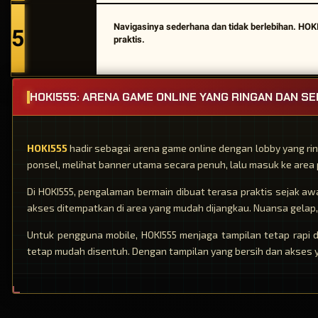
Navigasinya sederhana dan tidak berlebihan. HOK
5
praktis.
HOKI555: ARENA GAME ONLINE YANG RINGAN DAN S
HOKI555
hadir sebagai arena game online dengan lobby yang r
ponsel, melihat banner utama secara penuh, lalu masuk ke area
Di HOKI555, pengalaman bermain dibuat terasa praktis sejak awa
akses ditempatkan di area yang mudah dijangkau. Nuansa gela
Untuk pengguna mobile, HOKI555 menjaga tampilan tetap rapi di 
tetap mudah disentuh. Dengan tampilan yang bersih dan akses y