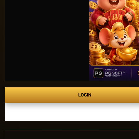
LOGIN