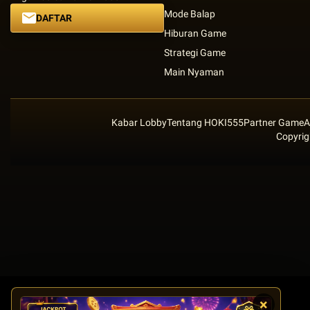
Mode Balap
DAFTAR
Hiburan Game
Strategi Game
Main Nyaman
Kabar Lobby
Tentang HOKI555
Partner Game
A
Copyrig
×